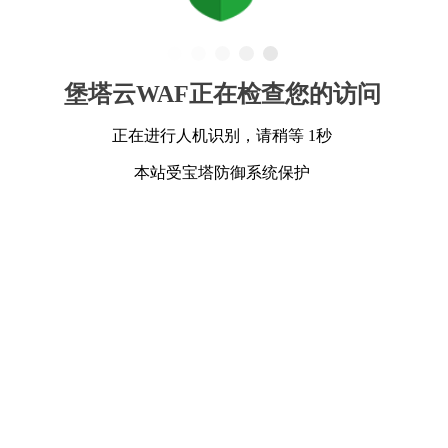
堡塔云WAF正在检查您的访问
正在进行人机识别，请稍等 1秒
本站受宝塔防御系统保护