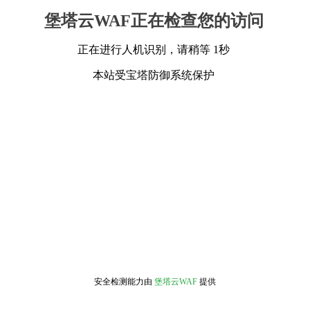
堡塔云WAF正在检查您的访问
正在进行人机识别，请稍等 1秒
本站受宝塔防御系统保护
安全检测能力由
堡塔云WAF
提供