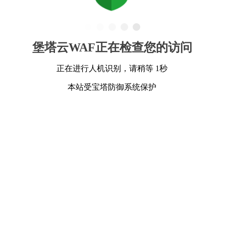
堡塔云WAF正在检查您的访问
正在进行人机识别，请稍等 1秒
本站受宝塔防御系统保护