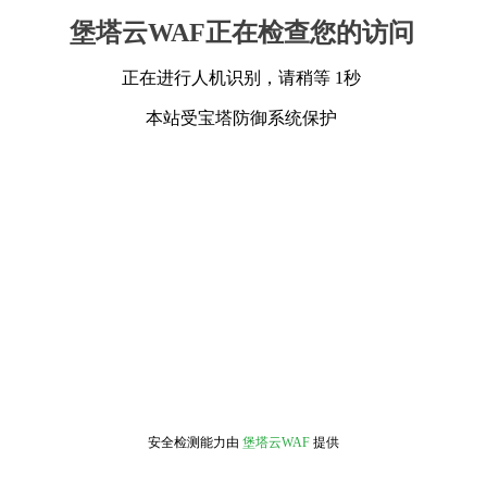
堡塔云WAF正在检查您的访问
正在进行人机识别，请稍等 1秒
本站受宝塔防御系统保护
安全检测能力由
堡塔云WAF
提供