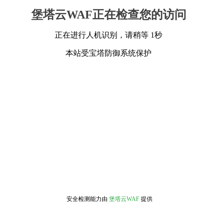
堡塔云WAF正在检查您的访问
正在进行人机识别，请稍等 1秒
本站受宝塔防御系统保护
安全检测能力由
堡塔云WAF
提供