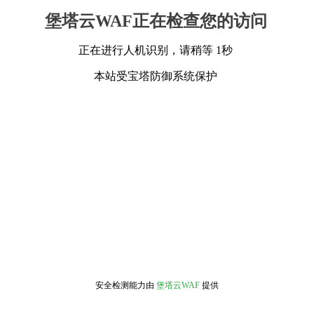
堡塔云WAF正在检查您的访问
正在进行人机识别，请稍等 1秒
本站受宝塔防御系统保护
安全检测能力由
堡塔云WAF
提供