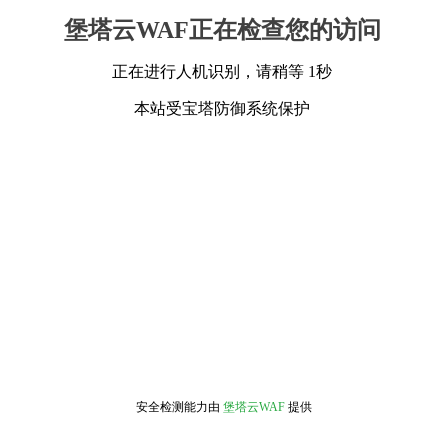
堡塔云WAF正在检查您的访问
正在进行人机识别，请稍等 1秒
本站受宝塔防御系统保护
安全检测能力由
堡塔云WAF
提供