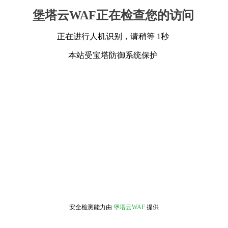
堡塔云WAF正在检查您的访问
正在进行人机识别，请稍等 1秒
本站受宝塔防御系统保护
安全检测能力由
堡塔云WAF
提供