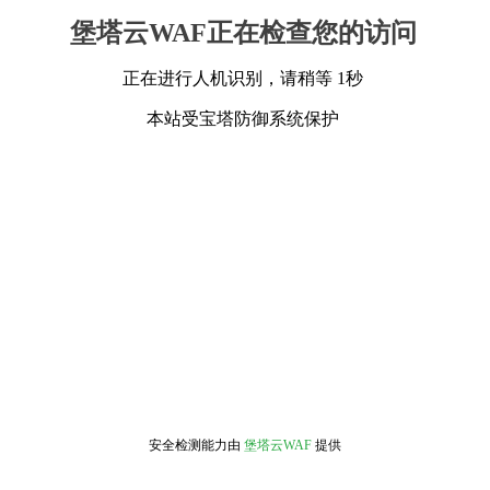
堡塔云WAF正在检查您的访问
正在进行人机识别，请稍等 1秒
本站受宝塔防御系统保护
安全检测能力由
堡塔云WAF
提供