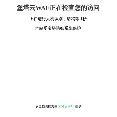
堡塔云WAF正在检查您的访问
正在进行人机识别，请稍等 1秒
本站受宝塔防御系统保护
安全检测能力由
堡塔云WAF
提供