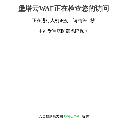
堡塔云WAF正在检查您的访问
正在进行人机识别，请稍等 1秒
本站受宝塔防御系统保护
安全检测能力由
堡塔云WAF
提供