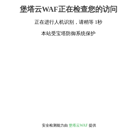
堡塔云WAF正在检查您的访问
正在进行人机识别，请稍等 1秒
本站受宝塔防御系统保护
安全检测能力由
堡塔云WAF
提供