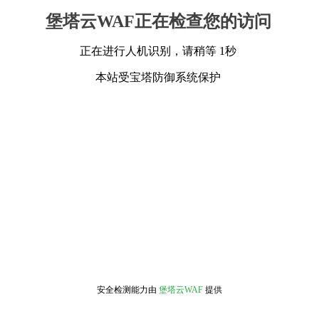
堡塔云WAF正在检查您的访问
正在进行人机识别，请稍等 1秒
本站受宝塔防御系统保护
安全检测能力由
堡塔云WAF
提供