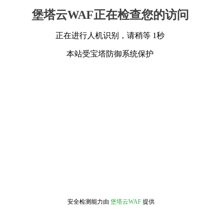
堡塔云WAF正在检查您的访问
正在进行人机识别，请稍等 1秒
本站受宝塔防御系统保护
安全检测能力由
堡塔云WAF
提供