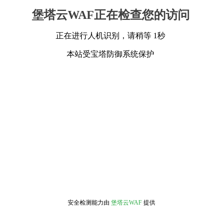
堡塔云WAF正在检查您的访问
正在进行人机识别，请稍等 1秒
本站受宝塔防御系统保护
安全检测能力由
堡塔云WAF
提供