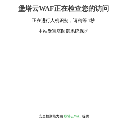
堡塔云WAF正在检查您的访问
正在进行人机识别，请稍等 1秒
本站受宝塔防御系统保护
安全检测能力由
堡塔云WAF
提供