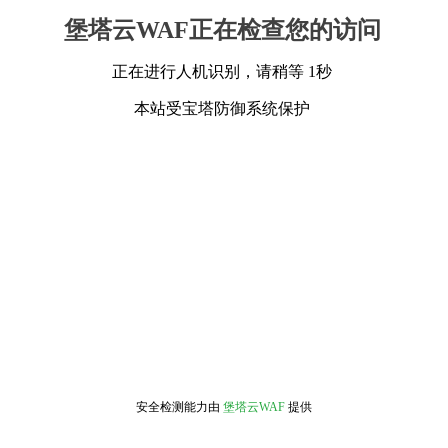
堡塔云WAF正在检查您的访问
正在进行人机识别，请稍等 1秒
本站受宝塔防御系统保护
安全检测能力由
堡塔云WAF
提供