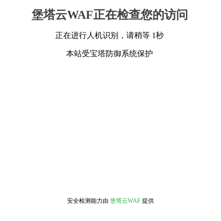
堡塔云WAF正在检查您的访问
正在进行人机识别，请稍等 1秒
本站受宝塔防御系统保护
安全检测能力由
堡塔云WAF
提供