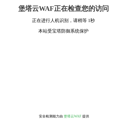
堡塔云WAF正在检查您的访问
正在进行人机识别，请稍等 1秒
本站受宝塔防御系统保护
安全检测能力由
堡塔云WAF
提供