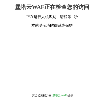
堡塔云WAF正在检查您的访问
正在进行人机识别，请稍等 1秒
本站受宝塔防御系统保护
安全检测能力由
堡塔云WAF
提供