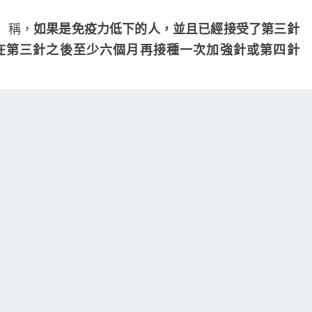
南：
免
）稱，
如果是免疫力低下的人，並且已經接受了第三針
疫
可以在第三針之後至少六個月再接種一次加強針或第四針
力
低
下
的
人，並且最初接種了強生公司的疫苗，應該在單次接種后
人
可
9加強針的成年人的
新指南
，”中度或重度”免疫力低下且年
以
現有的三種新冠疫苗–輝瑞、Moderna或強生中的任何
接
種
第
三劑mRNA疫苗的官方建議直到夏末才提出，這可能至
四
針