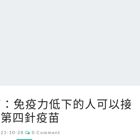
CDC
南：免疫力低下的人可以接
發
種第四針疫苗
佈
新
COMMENTS
指
021-10-28
0 Comment