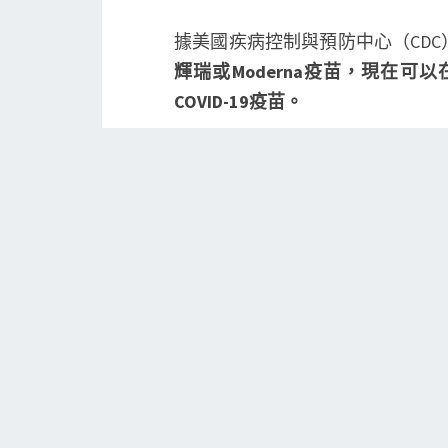
據美國疾病控制與預防中心（CDC
輝瑞或Moderna疫苗，現在
COVID-19疫苗。
CDC表示，如果是免疫力低下的
至少兩個月進行第二次接種。
根據CDC對有資格接種COVID-1
齡在18歲或以上的人可以接種美國
一種疫苗的加強針。
然而，鑒於免疫力低下的人獲得第
少在幾個月內不適用於許多人。