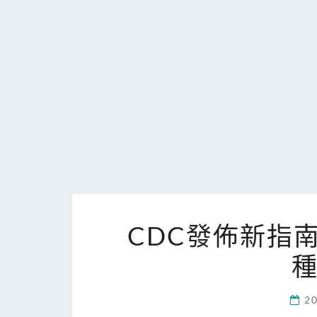
CDC發佈新指
2