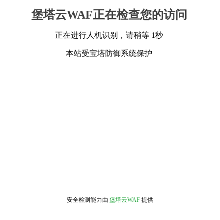
堡塔云WAF正在检查您的访问
正在进行人机识别，请稍等 1秒
本站受宝塔防御系统保护
安全检测能力由
堡塔云WAF
提供