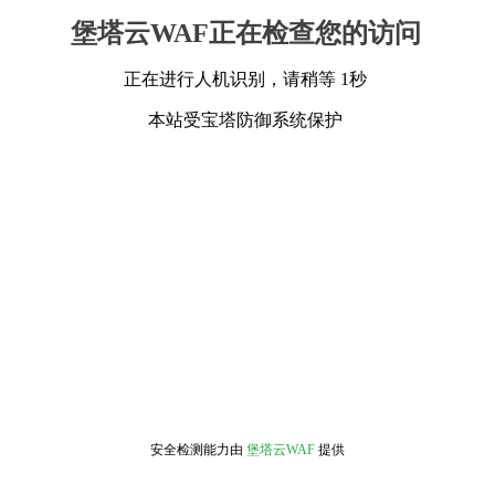
堡塔云WAF正在检查您的访问
正在进行人机识别，请稍等 1秒
本站受宝塔防御系统保护
安全检测能力由
堡塔云WAF
提供