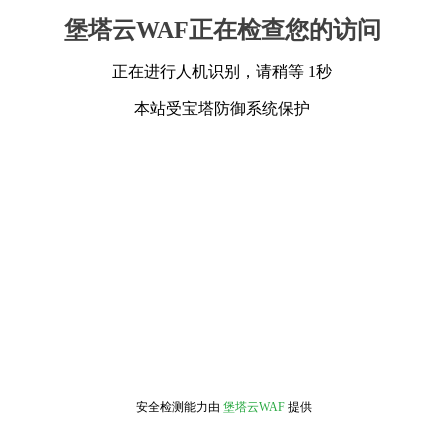
堡塔云WAF正在检查您的访问
正在进行人机识别，请稍等 1秒
本站受宝塔防御系统保护
安全检测能力由
堡塔云WAF
提供