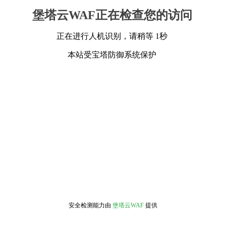
堡塔云WAF正在检查您的访问
正在进行人机识别，请稍等 1秒
本站受宝塔防御系统保护
安全检测能力由
堡塔云WAF
提供