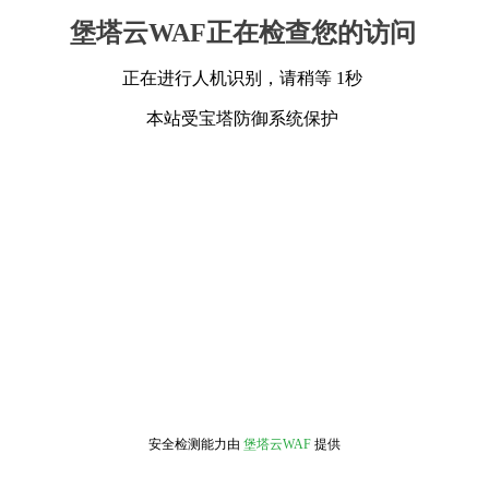
堡塔云WAF正在检查您的访问
正在进行人机识别，请稍等 1秒
本站受宝塔防御系统保护
安全检测能力由
堡塔云WAF
提供