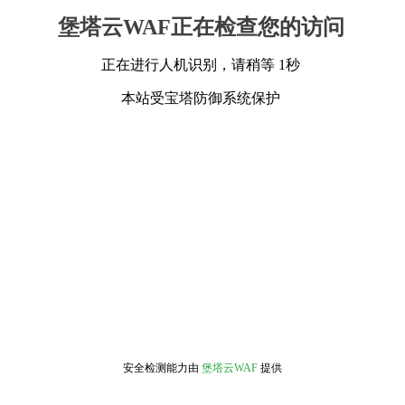
堡塔云WAF正在检查您的访问
正在进行人机识别，请稍等 1秒
本站受宝塔防御系统保护
安全检测能力由
堡塔云WAF
提供