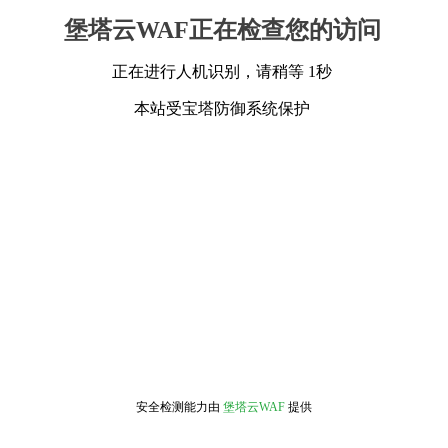
堡塔云WAF正在检查您的访问
正在进行人机识别，请稍等 1秒
本站受宝塔防御系统保护
安全检测能力由
堡塔云WAF
提供