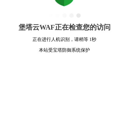
堡塔云WAF正在检查您的访问
正在进行人机识别，请稍等 1秒
本站受宝塔防御系统保护