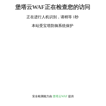
堡塔云WAF正在检查您的访问
正在进行人机识别，请稍等 1秒
本站受宝塔防御系统保护
安全检测能力由
堡塔云WAF
提供