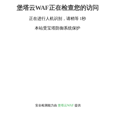
堡塔云WAF正在检查您的访问
正在进行人机识别，请稍等 1秒
本站受宝塔防御系统保护
安全检测能力由
堡塔云WAF
提供