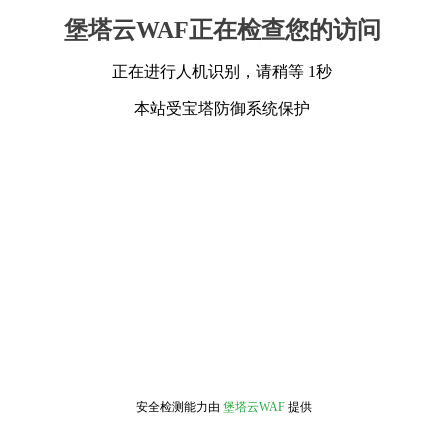
堡塔云WAF正在检查您的访问
正在进行人机识别，请稍等 1秒
本站受宝塔防御系统保护
安全检测能力由
堡塔云WAF
提供