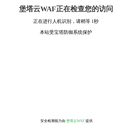
堡塔云WAF正在检查您的访问
正在进行人机识别，请稍等 1秒
本站受宝塔防御系统保护
安全检测能力由
堡塔云WAF
提供