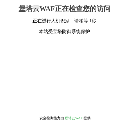
堡塔云WAF正在检查您的访问
正在进行人机识别，请稍等 1秒
本站受宝塔防御系统保护
安全检测能力由
堡塔云WAF
提供