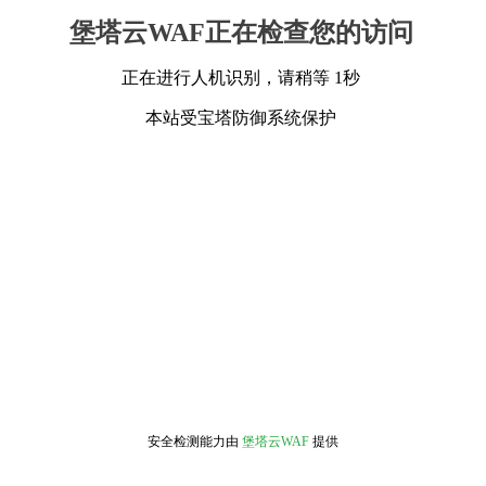
堡塔云WAF正在检查您的访问
正在进行人机识别，请稍等 1秒
本站受宝塔防御系统保护
安全检测能力由
堡塔云WAF
提供