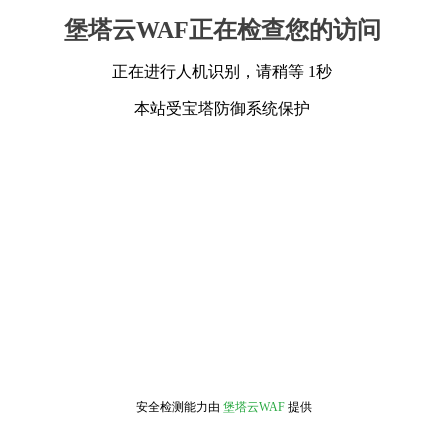
堡塔云WAF正在检查您的访问
正在进行人机识别，请稍等 1秒
本站受宝塔防御系统保护
安全检测能力由
堡塔云WAF
提供