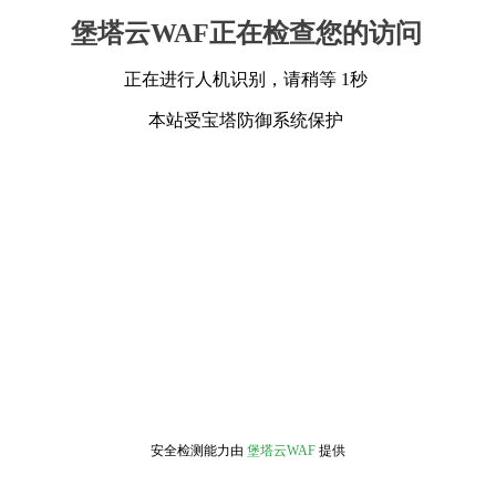
堡塔云WAF正在检查您的访问
正在进行人机识别，请稍等 1秒
本站受宝塔防御系统保护
安全检测能力由
堡塔云WAF
提供