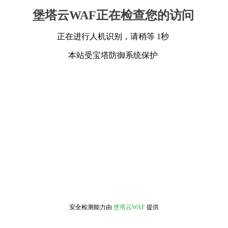
堡塔云WAF正在检查您的访问
正在进行人机识别，请稍等 1秒
本站受宝塔防御系统保护
安全检测能力由
堡塔云WAF
提供