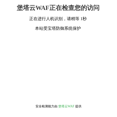
堡塔云WAF正在检查您的访问
正在进行人机识别，请稍等 1秒
本站受宝塔防御系统保护
安全检测能力由
堡塔云WAF
提供