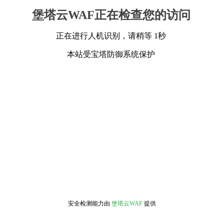
堡塔云WAF正在检查您的访问
正在进行人机识别，请稍等 1秒
本站受宝塔防御系统保护
安全检测能力由
堡塔云WAF
提供