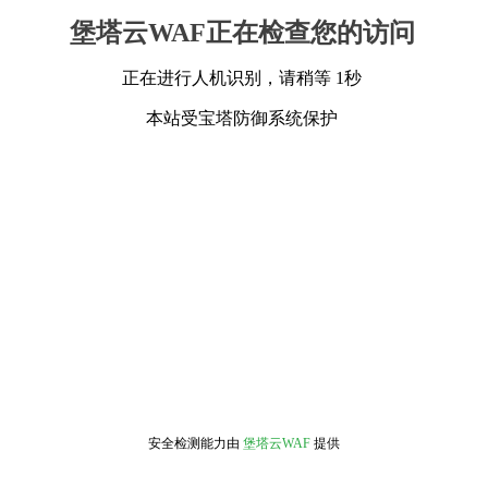
堡塔云WAF正在检查您的访问
正在进行人机识别，请稍等 1秒
本站受宝塔防御系统保护
安全检测能力由
堡塔云WAF
提供