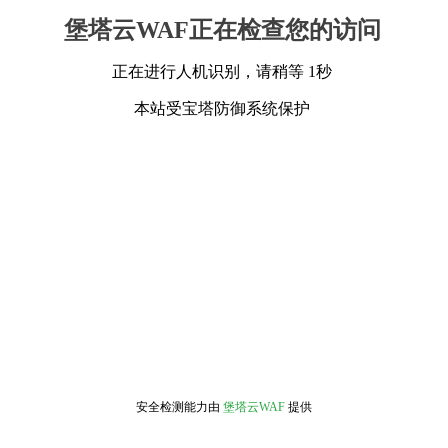
堡塔云WAF正在检查您的访问
正在进行人机识别，请稍等 1秒
本站受宝塔防御系统保护
安全检测能力由
堡塔云WAF
提供