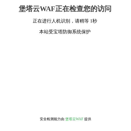
堡塔云WAF正在检查您的访问
正在进行人机识别，请稍等 1秒
本站受宝塔防御系统保护
安全检测能力由
堡塔云WAF
提供