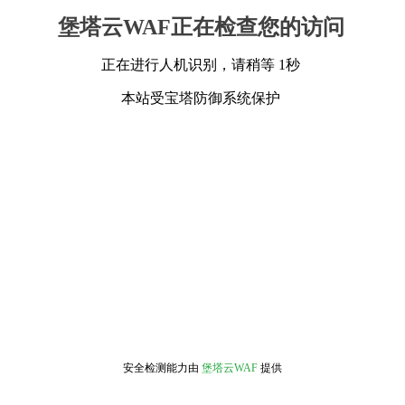
堡塔云WAF正在检查您的访问
正在进行人机识别，请稍等 1秒
本站受宝塔防御系统保护
安全检测能力由
堡塔云WAF
提供