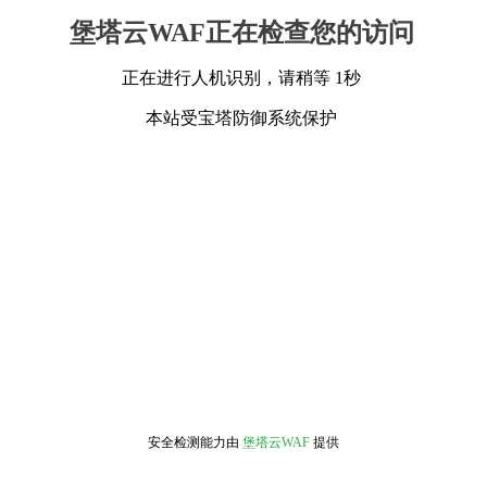
堡塔云WAF正在检查您的访问
正在进行人机识别，请稍等 1秒
本站受宝塔防御系统保护
安全检测能力由
堡塔云WAF
提供