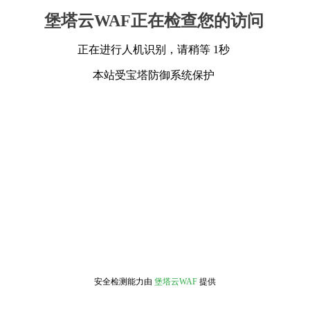
堡塔云WAF正在检查您的访问
正在进行人机识别，请稍等 1秒
本站受宝塔防御系统保护
安全检测能力由
堡塔云WAF
提供