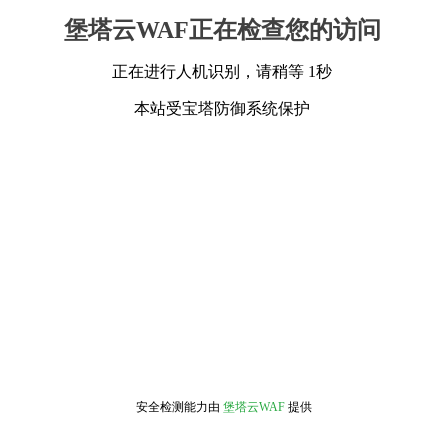
堡塔云WAF正在检查您的访问
正在进行人机识别，请稍等 1秒
本站受宝塔防御系统保护
安全检测能力由
堡塔云WAF
提供