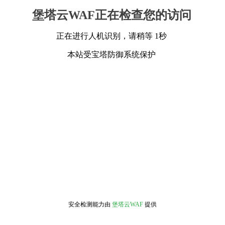
堡塔云WAF正在检查您的访问
正在进行人机识别，请稍等 1秒
本站受宝塔防御系统保护
安全检测能力由
堡塔云WAF
提供