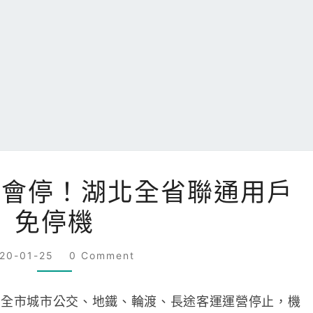
武
不會停！湖北全省聯通用戶
漢
免停機
通
信
COMMENTS
網
020-01-25
0 Comment