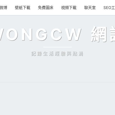
微博
壁紙下載
免費圖床
視頻下載
聊天室
SEO
WONGCW 網
記錄生活經驗與點滴