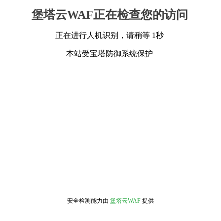
堡塔云WAF正在检查您的访问
正在进行人机识别，请稍等 1秒
本站受宝塔防御系统保护
安全检测能力由
堡塔云WAF
提供